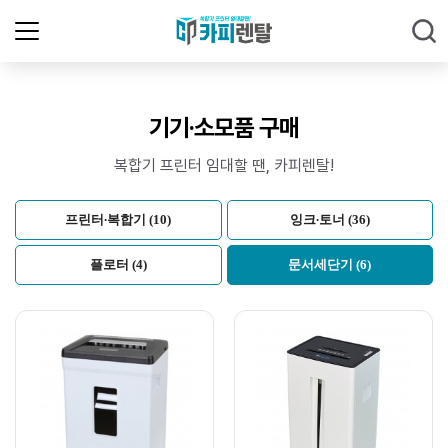
기기·소모품 구매
복합기 프린터 임대할 땐, 카피렌탈!
프린터∙복합기 (10)
잉크∙토너 (36)
플로터 (4)
문서세단기 (6)