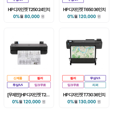
HP 디자인젯 T250 24인치
HP 디자인젯 T650 36인치
0%
80,000
0%
120,000
월
원
월
원
신제품
컬러
컬러
무상A/S
무상A/S
잉크무료
잉크무료
리퍼
[무제한] HP 디자인젯 T250 24인치
HP 디자인젯 T730 36인치
0%
120,000
0%
130,000
월
원
월
원