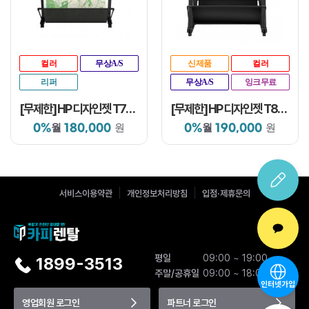
컬러
무상A/S
신제품
컬러
리퍼
무상A/S
잉크무료
[무제한] HP 디자인젯 T730 36인치
[무제한] HP 디자인젯 T850 36인치
0%
180,000
0%
190,000
월
원
월
원
서비스이용약관
개인정보처리방침
입점·제휴문의
평일
09:00 ~ 19:00
1899-3513
주말/공휴일
09:00 ~ 18:00
인터넷가입
영업회원 로그인
파트너 로그인