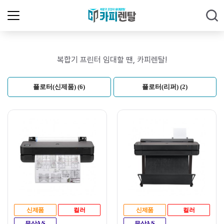
복합기 프린터 임대할 땐, 카피렌탈!
플로터(신제품) (6)
플로터(리퍼) (2)
신제품
컬러
신제품
컬러
무상A/S
무상A/S