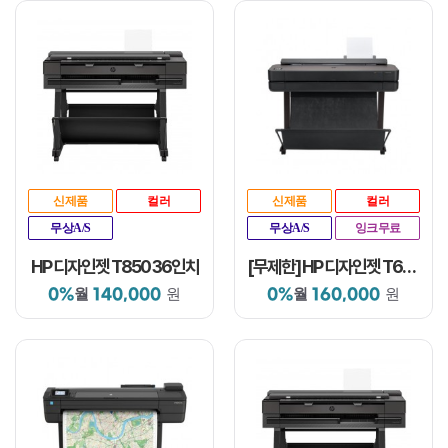
신제품
컬러
신제품
컬러
무상A/S
무상A/S
잉크무료
HP 디자인젯 T850 36인치
[무제한] HP 디자인젯 T650 36인치
0%
140,000
0%
160,000
월
원
월
원